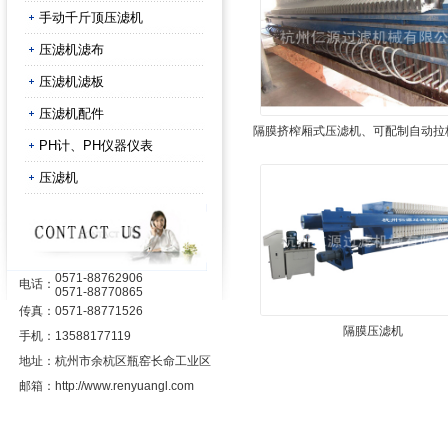
手动千斤顶压滤机
压滤机滤布
压滤机滤板
压滤机配件
隔膜挤榨厢式压滤机、可配制自动拉
PH计、PH仪器仪表
接液装置
压滤机
0571-88762906
电话：
0571-88770865
传真：
0571-88771526
隔膜压滤机
手机：
13588177119
地址：
杭州市余杭区瓶窑长命工业区
邮箱：
http://www.renyuangl.com