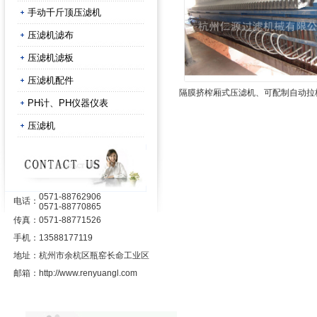
手动千斤顶压滤机
压滤机滤布
压滤机滤板
压滤机配件
隔膜挤榨厢式压滤机、可配制自动拉
PH计、PH仪器仪表
接液装置
压滤机
0571-88762906
电话：
0571-88770865
传真：
0571-88771526
手机：
13588177119
地址：
杭州市余杭区瓶窑长命工业区
邮箱：
http://www.renyuangl.com