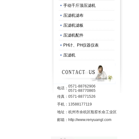
手动千斤顶压滤机
压滤机滤布
压滤机滤板
压滤机配件
PH计、PH仪器仪表
压滤机
0571-88762906
电话：
0571-88770865
传真：
0571-88771526
手机：
13588177119
地址：
杭州市余杭区瓶窑长命工业区
邮箱：
http://www.renyuangl.com