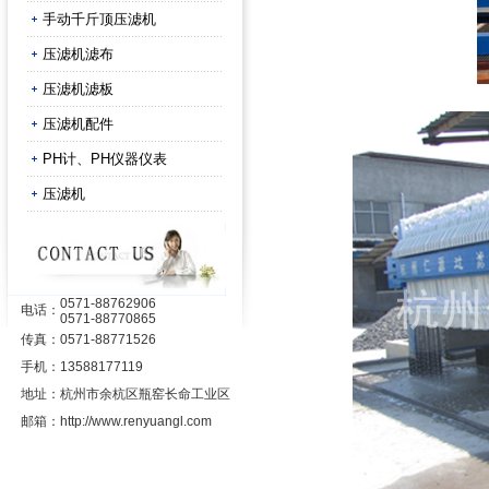
手动千斤顶压滤机
压滤机滤布
压滤机滤板
压滤机配件
PH计、PH仪器仪表
压滤机
0571-88762906
电话：
0571-88770865
传真：
0571-88771526
手机：
13588177119
地址：
杭州市余杭区瓶窑长命工业区
邮箱：
http://www.renyuangl.com