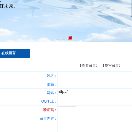
在线留言
【查看留言】
【签写留言】
姓名：
邮箱：
网站：
QQ/TEL：
验证码：
留言内容：