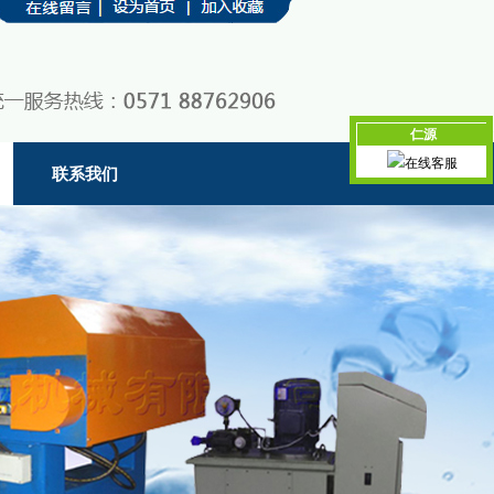
仁源
在线客服
联系我们