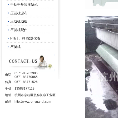
手动千斤顶压滤机
压滤机滤布
压滤机滤板
压滤机配件
PH计、PH仪器仪表
压滤机
0571-88762906
电话：
0571-88770865
传真：
0571-88771526
手机：
13588177119
地址：
杭州市余杭区瓶窑长命工业区
邮箱：
http://www.renyuangl.com