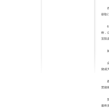
作为
获取订
6月
称，
宜阳
如此
众所
烧成
政策
焚烧规
焚烧
最终