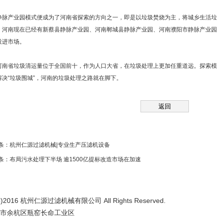
产业园模式便成为了河南省探索的方向之一，即是以垃圾焚烧为主，将城乡生活垃
，河南现在已经有新蔡县静脉产业园、河南郸城县静脉产业园、河南濮阳市静脉产业园
投进市场。
省垃圾清运量位于全国前十，作为人口大省，在垃圾处理上更加任重道远。探索模
解决“垃圾围城”，河南的垃圾处理之路就在脚下。
条：
杭州仁源过滤机械|专业生产压滤机设备
条：
布局污水处理下半场 逾1500亿提标改造市场在加速
2016 杭州仁源过滤机械有限公司 All Rights Reserved.
市余杭区瓶窑长命工业区