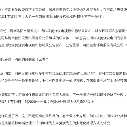
河南省发改委旗下上市公司，城发环境确立垃圾焚烧为发展方向，在河南垃圾焚烧建设
单1 万多吨/日，占近一年河南省市场招投标规模近45%(不完全统计)。
份，河南洛阳市新安县生活垃圾焚烧发电项目中标结果发布，城发环境再次脱颖而出
公司与河南德汇投资集团有限公司组成的联合体，中标息县生活垃圾焚烧发电招商项目，总
县生活垃圾焚烧发电项目中标结果公告发布，公告显示，河南城发环境股份有限公司中
布局，河南的目的是什么呢？
周知，河南目前很难很多地方的垃圾处理方式还是“卫生填埋”，这种方式会越来越
为了处理中的一条主要途径，不仅可以改变这一处理方式，在末端处理环节上还能带来
驱动下，河南省住房建设厅相关负责人表示，下一步将结合规划建设静脉产业园，确保20
模5.1 万吨/日，到2020年全省垃圾焚烧处理能力达到50%以上。
只是手段，这并不是河南的最终目的。有专业人士介绍，加快推动生活垃圾分类和
实现生活垃圾终端处理方式由填埋为主向焚烧为主的多元化处理方式的转变。