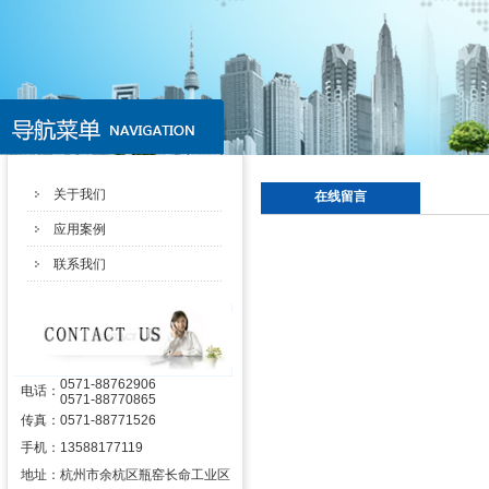
关于我们
在线留言
应用案例
联系我们
0571-88762906
电话：
0571-88770865
传真：
0571-88771526
手机：
13588177119
地址：
杭州市余杭区瓶窑长命工业区