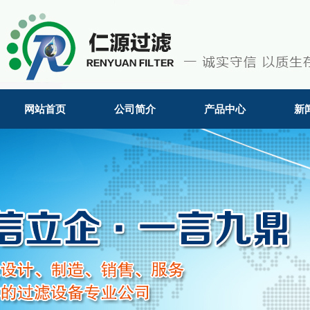
网站首页
公司简介
产品中心
新